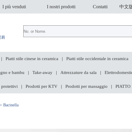
I più venduti
I nostri prodotti
Contatti
中文
贸易
Piatti stile cinese in ceramica
Piatti stile occidentale in ceramica
|
|
legno e bambu
Take-away
Attrezzature da sala
Elettrodomestic
|
|
|
 protettivi
Prodotti per KTV
Prodotti per massaggio
PIATTO
|
|
|
 Bacinella