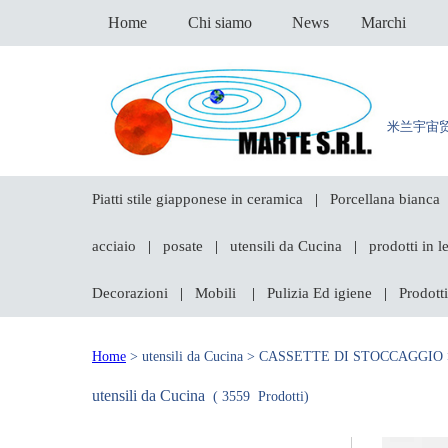
Home
Chi siamo
News
Marchi
米兰宇宙
Piatti stile giapponese in ceramica
Porcellana bianca
|
acciaio
posate
utensili da Cucina
prodotti in 
|
|
|
Decorazioni
Mobili
Pulizia Ed igiene
Prodotti
|
|
|
Home
> utensili da Cucina > CASSETTE DI STOCCAGGIO >
utensili da Cucina
( 3559 Prodotti)