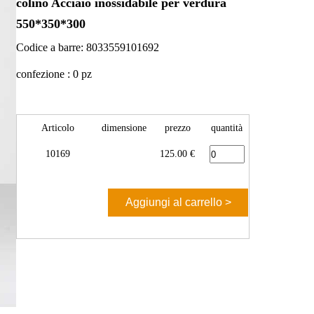
colino Acciaio inossidabile per verdura
550*350*300
Codice a barre: 8033559101692
confezione : 0 pz
Articolo
dimensione
prezzo
quantità
10169
125.00 €