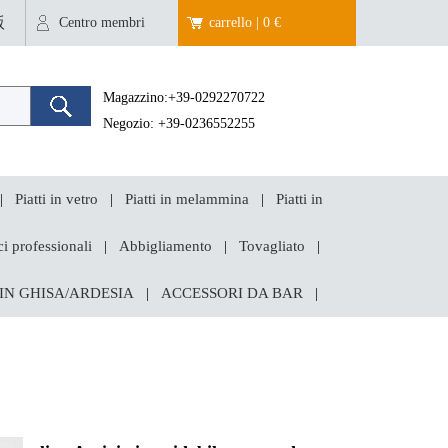
版
Centro membri
carrello | 0 €
Magazzino:+39-0292270722
Negozio: +39-0236552255
Piatti in vetro
Piatti in melammina
Piatti in
|
|
|
i professionali
Abbigliamento
Tovagliato
|
|
|
 IN GHISA/ARDESIA
ACCESSORI DA BAR
|
|