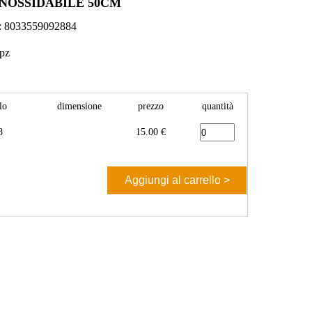
INOSSIDABILE 50CM
e: 8033559092884
 pz
lo
dimensione
prezzo
quantità
8
15.00 €