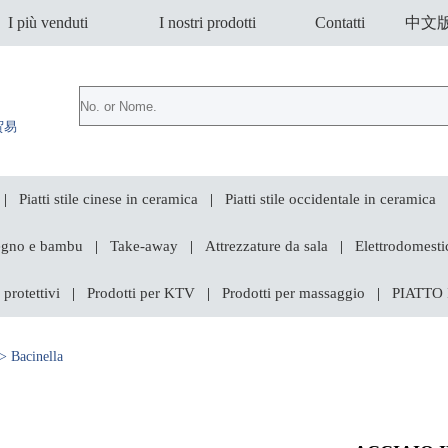
I più venduti
I nostri prodotti
Contatti
中文
贸易
Piatti stile cinese in ceramica
Piatti stile occidentale in ceramica
|
|
legno e bambu
Take-away
Attrezzature da sala
Elettrodomestic
|
|
|
 protettivi
Prodotti per KTV
Prodotti per massaggio
PIATTO
|
|
|
 Bacinella