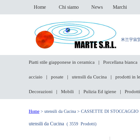
Home
Chi siamo
News
Marchi
米兰宇宙
Piatti stile giapponese in ceramica
Porcellana bianca
|
acciaio
posate
utensili da Cucina
prodotti in 
|
|
|
Decorazioni
Mobili
Pulizia Ed igiene
Prodotti
|
|
|
Home
> utensili da Cucina > CASSETTE DI STOCCAGGIO >
utensili da Cucina
( 3559 Prodotti)