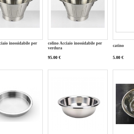
ciaio inossidabile per
colino Acciaio inossidabile per
catino
verdura
95.00 €
5.00 €