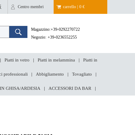
版
Centro membri
carrello | 0 €
Magazzino:+39-0292270722
Negozio: +39-0236552255
Piatti in vetro
Piatti in melammina
Piatti in
|
|
|
i professionali
Abbigliamento
Tovagliato
|
|
|
 IN GHISA/ARDESIA
ACCESSORI DA BAR
|
|